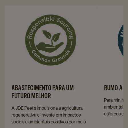
ABASTECIMENTO PARA UM
RUMO A U
FUTURO MELHOR
Para minimi
ambiental, e
A JDE Peet’s impulsiona a agricultura
esforços e 
regenerativa e investe em impactos
temos maior
sociais e ambientais positivos por meio
alcançar um