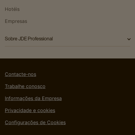
Hotéis
Empresas
Sobre JDE Professional
Sobre nós
Nossas marcas
Nossas soluções
Contacte-nos
Maquina Cafitesse
Trabalhe conosco
Sustentabilidade
Informações da Empresa
Atendimento ao cliente
Privacidade e cookies
Configurações de Cookies