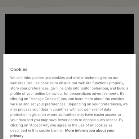
Cookies
We and third parties use cookies and similar technologies on our
websites. We use cookies to ensure our website functions properly,
store your preferences, gain insights into visitor behaviour, and build a
ABASTECIMENTO RESPONSÁVEL
profile of your online behaviour for personalized advertisements. By
clicking on “Manage Cookies”, you can learn more about the cookies
Para nós,
Abastecimento Responsável
significa que o café
we use and set your preferences. Depending on your preferences, we
may process your data in countries with a lower level of data
verde que adquirimos é produzido de acordo com princípios
protection legislation where authorities may have easier access to
reconhecidos pelo setor. Sempre que necessário,
your data and you may have fewer rights to oppose such access. By
clicking on “Accept All”, you agree to the use of all cookies as
identificamos e melhoramos potenciais questões sociais e
described in this cookie banner.
More information about your
ambientais. Através dos nossos programas Common
privacy