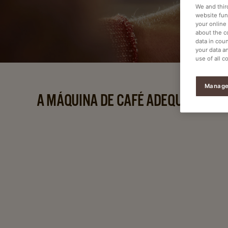
We and thir
website func
your online
about the c
data in coun
your data a
use of all c
Manage
A MÁQUINA DE CAFÉ ADEQUADA PAR