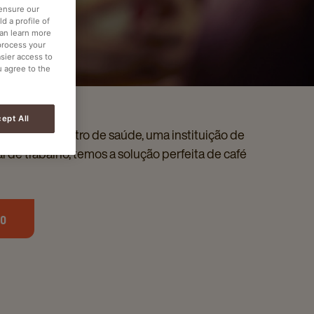
 ensure our
d a profile of
can learn more
process your
asier access to
u agree to the
ept All
itório, um centro de saúde, uma instituição de
l de trabalho, temos a solução perfeita de café
to