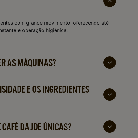
bientes com grande movimento, oferecendo até
stante e operação higiénica.
ER AS MÁQUINAS?
ema fechado que garante higiene e reduz a
 reabastecimento são simples e intuitivos.
SIDADE E OS INGREDIENTES
rmitem ajustar a intensidade do café e do leite
u flat white perfeito.
 CAFÉ DA JDE ÚNICAS?