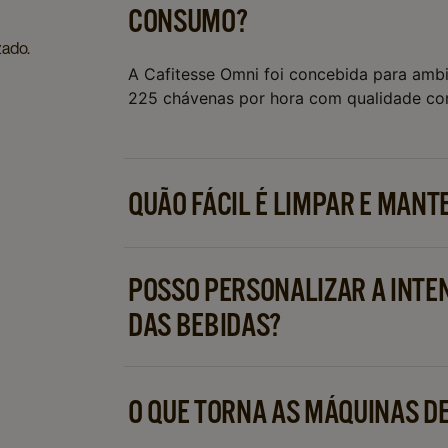
CONSUMO?
zado.
A Cafitesse Omni foi concebida para am
225 chávenas por hora com qualidade con
QUÃO FÁCIL É LIMPAR E MANT
Todas as máquinas Cafitesse têm um sist
necessidade de manutenção. A limpeza e o
POSSO PERSONALIZAR A INTEN
DAS BEBIDAS?
Sim! Máquinas como a Excellence Touch pe
para criar o seu latte gelado, cappuccino o
O QUE TORNA AS MÁQUINAS DE