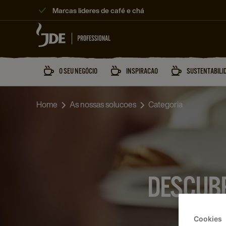
Skip
Marcas lideres de café e chá
to
Main
O SEU NEGÓCIO
INSPIRACAO
SUSTENTABILI
Home
As nossas solucoes
Categoria
DESCUBR
Cookies