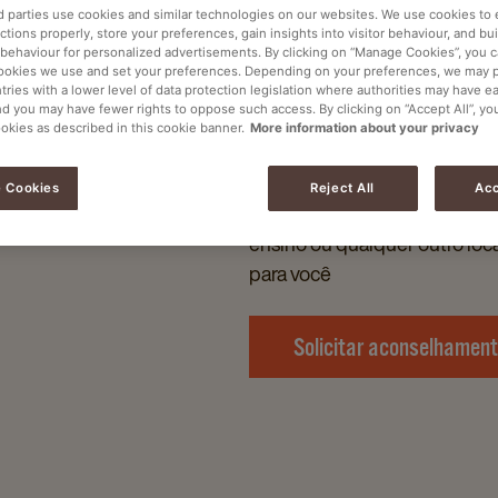
d parties use cookies and similar technologies on our websites. We use cookies to
tions properly, store your preferences, gain insights into visitor behaviour, and buil
 behaviour for personalized advertisements. By clicking on “Manage Cookies”, you 
ookies we use and set your preferences. Depending on your preferences, we may 
tries with a lower level of data protection legislation where authorities may have e
nd you may have fewer rights to oppose such access. By clicking on “Accept All”, yo
ookies as described in this cookie banner.
More information about your privacy
 Cookies
Reject All
Acc
A O SEU AMBIENTE
Quer você administre um escr
ensino ou qualquer outro loca
para você
Solicitar aconselhamen