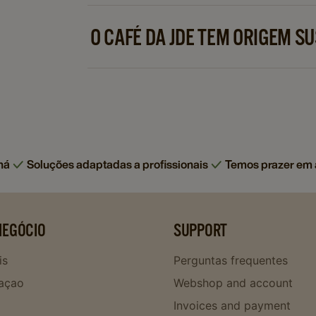
As máquinas da JDE combinam velocidade, 
Seja com concentrado líquido ou grãos f
O CAFÉ DA JDE TEM ORIGEM S
desempenho adaptado a ambientes profiss
Sim, a Jacobs Douwe Egberts está compr
de forma responsável e colaborando com 
agricultores e reduzir o impacto ambiental
há
Soluções adaptadas a profissionais
Temos prazer em a
NEGÓCIO
SUPPORT
is
Perguntas frequentes
açao
Webshop and account
Invoices and payment